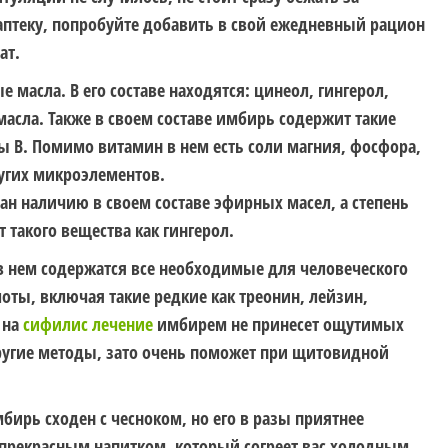
теку, попробуйте добавить в свой ежедневный рацион
ат.
 масла. В его составе находятся: цинеол, гингерол,
асла. Также в своем составе имбирь содержит такие
ы В. Помимо витамин в нем есть соли магния, фосфора,
ругих микроэлементов.
зан наличию в своем составе эфирных масел, а степень
 такого вещества как гингерол.
в нем содержатся все необходимые для человеческого
ты, включая такие редкие как треонин, лейзин,
 на
сифилис лечение
имбирем не принесет ощутимых
другие методы, зато очень поможет при щитовидной
бирь сходен с чесноком, но его в разы приятнее
 прекрасным напитком, который согреет вас холодным