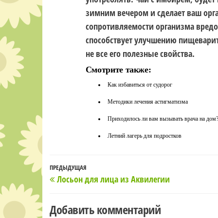
зимним вечером и сделает ваш орг
сопротивляемости организма вред
способствует улучшению пищеварит
не все его полезные свойства.
Смотрите также:
Как избавиться от судорог
Методики лечения астигматизма
Приходилось ли вам вызывать врача на дом
Летний лагерь для подростков
Навигация
Предыдущая
ПРЕДЫДУЩАЯ
Лосьон для лица из Аквилегии
по
запись
записям
Добавить комментарий