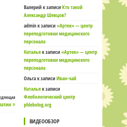
Валерий
к записи
Кто такой
Александр Шевцов?
admin
к записи
«Артек» — центр
переподготовки медицинского
персонала
Наталья
к записи
«Артек» — центр
переподготовки медицинского
персонала
Ольга
к записи
Иван-чай
Наталья
к записи
Флебологический центр
ЕДУЮЩАЯ
Следующая
патии
phlebolog.org
запись
ВИДЕООБЗОР