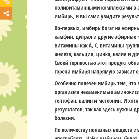
поливитаминными комплексами в ап
имбирь, и вы сами увидите результ
Во-первых, имбирь богат на эфирные
камфин, цитрал и другие эфирные м
витамины как А, С, витамины групп
железа, кальция, цинка, калия и д
Своей терпкостью этот продукт обя
горечи имбиря напрямую зависит от
Особенно полезен имбирь тем, что 
организма незаменимые аминокисло
тептофан, валин и метеонин. И хотя
результатов, так как здесь нужны 
болезни.
По количеству полезных веществ им
употреблять. Чай с имбирем, будет