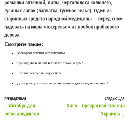
ромашки аптечной, липы, чертополоха колючего,
гусиных лапок (лапчатка, гусиное зелье). Один из
старинных средств народной медицины — перед сном
надевать на икры «ожерелье» из пробок пробкового
дерева.
Смотрите также:
Методики лечения астигматизма
Приходилось ли вам вызывать врача на дом?
Летний лагерь для подростков
Доктор на дом - максимум внимания и удобства для больных!
Навигация
Предыдущая
ПРЕДЫДУЩАЯ
СЛЕДУЮЩАЯ
С
Автобус для
Киев – прекрасная столица
по
запись
з
велосипедистов
Украины
записям