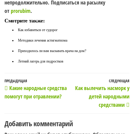
непродолжительно. Подписаться на расылку
от
prorubim
.
Смотрите также:
Как избавиться от судорог
Методики лечения астигматизма
Приходилось ли вам вызывать врача на дом?
Летний лагерь для подростков
Навигация
Предыдущая
ПРЕДЫДУЩАЯ
СЛЕДУЮЩАЯ
С
Какие народные средства
Как вылечить насморк у
по
запись
з
помогут при отравлении?
детей народными
записям
средствами
Добавить комментарий