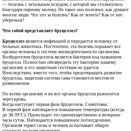
— болезнь с летальным исходом, с которой мы столкнулись
благодаря парному молоку. Не такое оно полезное, как думают
многие люди. Что это за болезнь? Как ее лечить? Как от нее
уберечься?
Что собой представляет бруцеллез?
Бруцеллез
является инфекцией и передается человеку от
больных животных. Постепенно, эта болезнь поражает все
органы человека и систему жизнедеятельности организма.
Возбудителем бруцеллеза является бактерия под названием
бруцелла. Полностью обезвредить эту бактерию нашему
организму и его защитным системам не удается.
Впоследствии, вместо того, чтобы предотвращать развитие
бруцеллы, защитная система сама становится местом ее
размножения.
По всему организму и во все органы бруцелла разносится
через кровь.
Когда наступает первая фаза бруцеллеза. Симптомы.
В первой фазе наблюдается повышение температуры (всегда
до 38-39°C). Происходит это преимущественно в вечерние
часы суток. Наблюдается повышенное потоотделение.
Организм теряет силы и человек испытывает общую
усталость во всем организме.