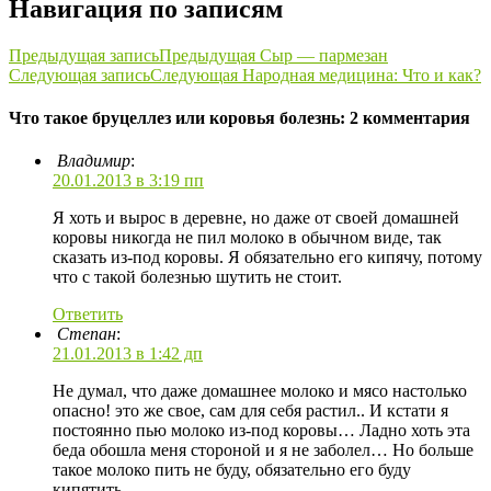
Навигация по записям
Предыдущая запись
Предыдущая
Сыр — пармезан
Следующая запись
Следующая
Народная медицина: Что и как?
Что такое бруцеллез или коровья болезнь: 2 комментария
Владимир
:
20.01.2013 в 3:19 пп
Я хоть и вырос в деревне, но даже от своей домашней
коровы никогда не пил молоко в обычном виде, так
сказать из-под коровы. Я обязательно его кипячу, потому
что с такой болезнью шутить не стоит.
Ответить
Степан
:
21.01.2013 в 1:42 дп
Не думал, что даже домашнее молоко и мясо настолько
опасно! это же свое, сам для себя растил.. И кстати я
постоянно пью молоко из-под коровы… Ладно хоть эта
беда обошла меня стороной и я не заболел… Но больше
такое молоко пить не буду, обязательно его буду
кипятить