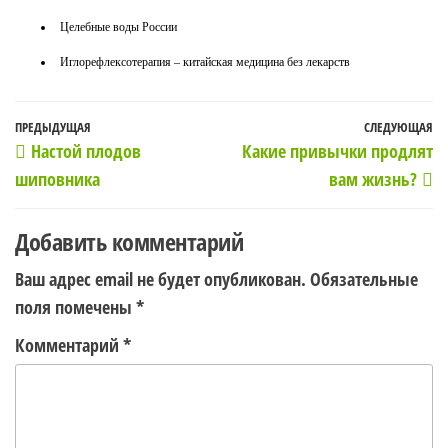
Целебные воды России
Иглорефлексотерапия – китайская медицина без лекарств
Навигация
Предыдущая
ПРЕДЫДУЩАЯ
СЛЕДУЮЩАЯ
С
Настой плодов
Какие привычки продлят
по
запись
з
шиповника
вам жизнь?
записям
Добавить комментарий
Ваш адрес email не будет опубликован.
Обязательные
поля помечены
*
Комментарий
*