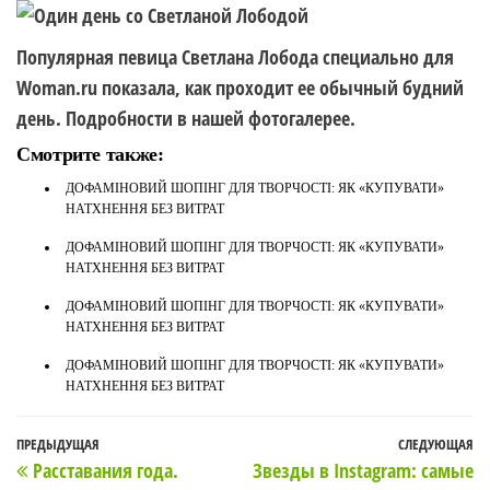
Популярная певица Светлана Лобода специально для
Woman.ru показала, как проходит ее обычный будний
день. Подробности в нашей фотогалерее.
Смотрите также:
ДОФАМІНОВИЙ ШОПІНГ ДЛЯ ТВОРЧОСТІ: ЯК «КУПУВАТИ»
НАТХНЕННЯ БЕЗ ВИТРАТ
ДОФАМІНОВИЙ ШОПІНГ ДЛЯ ТВОРЧОСТІ: ЯК «КУПУВАТИ»
НАТХНЕННЯ БЕЗ ВИТРАТ
ДОФАМІНОВИЙ ШОПІНГ ДЛЯ ТВОРЧОСТІ: ЯК «КУПУВАТИ»
НАТХНЕННЯ БЕЗ ВИТРАТ
ДОФАМІНОВИЙ ШОПІНГ ДЛЯ ТВОРЧОСТІ: ЯК «КУПУВАТИ»
НАТХНЕННЯ БЕЗ ВИТРАТ
Навигация
Предыдущая
ПРЕДЫДУЩАЯ
СЛЕДУЮЩАЯ
С
Расставания года.
Звезды в Instagram: самые
по
запись
з