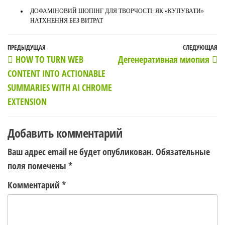
ДОФАМІНОВИЙ ШОПІНГ ДЛЯ ТВОРЧОСТІ: ЯК «КУПУВАТИ»
НАТХНЕННЯ БЕЗ ВИТРАТ
Навигация
Предыдущая
ПРЕДЫДУЩАЯ
СЛЕДУЮЩАЯ
С
HOW TO TURN WEB
Дегенеративная миопия
по
запись
з
CONTENT INTO ACTIONABLE
записям
SUMMARIES WITH AI CHROME
EXTENSION
Добавить комментарий
Ваш адрес email не будет опубликован.
Обязательные
поля помечены
*
Комментарий
*