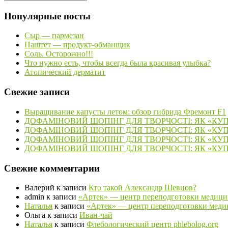
Популярные посты
Сыр — пармезан
Паштет — продукт-обманщик
Соль. Осторожно!!!
Что нужно есть, чтобы всегда была красивая улыбка?
Атопический дерматит
Свежие записи
Выращивание капусты летом: обзор гибрида Фремонт F1
ДОФАМІНОВИЙ ШОПІНГ ДЛЯ ТВОРЧОСТІ: ЯК «КУ
ДОФАМІНОВИЙ ШОПІНГ ДЛЯ ТВОРЧОСТІ: ЯК «КУ
ДОФАМІНОВИЙ ШОПІНГ ДЛЯ ТВОРЧОСТІ: ЯК «КУ
ДОФАМІНОВИЙ ШОПІНГ ДЛЯ ТВОРЧОСТІ: ЯК «КУ
Свежие комментарии
Валерий
к записи
Кто такой Александр Шевцов?
admin
к записи
«Артек» — центр переподготовки медици
Наталья
к записи
«Артек» — центр переподготовки меди
Ольга
к записи
Иван-чай
Наталья
к записи
Флебологический центр phlebolog.org