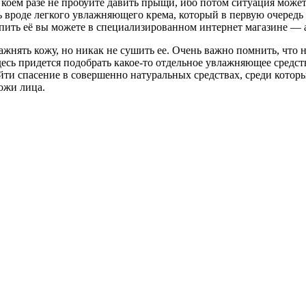
 коем разе не пробуйте давить прыщи, ибо потом ситуация может
ь вроде легкого увлажняющего крема, который в первую очередь
купить её вы можете в специализированном интернет магазине — a
жнять кожу, но никак не сушить ее. Очень важно помнить, что не
есь придется подобрать какое-то отдельное увлажняющее средств
и спасение в совершенно натуральных средствах, среди которых
ожи лица.