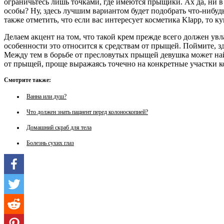
ограничьтесь лишь точками, где имеются прыщики. Ах да, ни в
особы? Ну, здесь лучшим вариантом будет подобрать что-нибуд
также отметить, что если вас интересует косметика Klapp, то 
Делаем акцент на том, что такой крем прежде всего должен увла
особенности это относится к средствам от прыщей. Поймите, зд
Между тем в борьбе от пресловутых прыщей девушка может найт
от прыщей, проще выражаясь точечно на конкретные участки к
Смотрите также:
Ванна или душ?
Что должен знать пациент перед колоноскопией?
Домашний скраб для тела
Болезнь сухих глаз