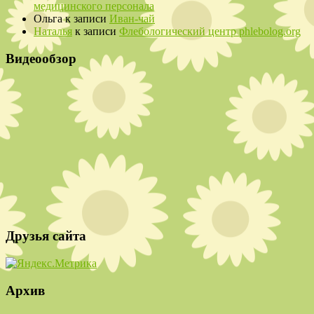
медицинского персонала
Ольга
к записи
Иван-чай
Наталья
к записи
Флебологический центр phlebolog.org
Видеообзор
Друзья сайта
Архив