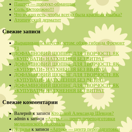
Паштет — продукт-обманщик
Соль. Осторожно!!!
Что нужно есть, чтобы всегда была красивая улыбка?
Атопический дерматит
Свежие записи
Выращивание капусты летом: обзор гибрида Фремонт
F1
ДОФАМІНОВИЙ ШОПІНГ ДЛЯ ТВОРЧОСТІ: ЯК
«КУПУВАТИ» НАТХНЕННЯ БЕЗ ВИТРАТ
ДОФАМІНОВИЙ ШОПІНГ ДЛЯ ТВОРЧОСТІ: ЯК
«КУПУВАТИ» НАТХНЕННЯ БЕЗ ВИТРАТ
ДОФАМІНОВИЙ ШОПІНГ ДЛЯ ТВОРЧОСТІ: ЯК
«КУПУВАТИ» НАТХНЕННЯ БЕЗ ВИТРАТ
ДОФАМІНОВИЙ ШОПІНГ ДЛЯ ТВОРЧОСТІ: ЯК
«КУПУВАТИ» НАТХНЕННЯ БЕЗ ВИТРАТ
Свежие комментарии
Валерий
к записи
Кто такой Александр Шевцов?
admin
к записи
«Артек» — центр переподготовки
медицинского персонала
Наталья
к записи
«Артек» — центр переподготовки