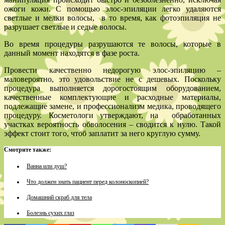
ожоги кожи. С помощью элос-эпиляции легко удаляются
светлые и мелки волосы, в то время, как фотоэпиляция не
разрушает светлые и седые волосы.
Во время процедуры разрушаются те волосы, которые в
данный момент находятся в фазе роста.
Провести качественно недорогую элос-эпиляцию –
маловероятно, это удовольствие не с дешевых. Поскольку
процедура выполняется дорогостоящим оборудованием,
качественные комплектующие и расходные материалы,
подлежащие замене, и профессионализм медика, проводящего
процедуру. Косметологи утверждают, на обработанных
участках вероятность обволосения – сводится к нулю. Такой
эффект стоит того, чтоб заплатит за него круглую сумму.
Смотрите также:
Ванна или душ?
Что должен знать пациент перед колоноскопией?
Домашний скраб для тела
Болезнь сухих глаз