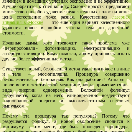
явлением в домашних условиях бесполезно и не эффективно.
Лучше обратится к специалисту. Салоны красоты предлагают
множество способов удаление нежелательных волос на лице,
цена естественно тоже разная. Качественная
лазерная
эпиляция в Москве
— это еще один вариант качественного
удаления волос в любом участке тела по доступной
стоимости.
Изящные дамы, кого тревожит такая проблема уже
«перепробовали» фотоэпиляцию, электроэпиляцию и
лазерную эпиляцию. Кому помогло, а кому пришлось искать
другие, более эффективные методы.
Существует новый, безопасный метод удаления волос на лице
и теле – элос-эпиляция. Процедура совершенно
безболезненная и безопасная. Как она работает? Аппарат –
новое вене в эстетической медицине, когда применяется два
вида энергии одновременно. Волосяной фолликул
разрушается, когда на него единовременно воздействуют
радиоволновой энергии и высокочастотным световым
импульсом.
Почему эта процедура так популярна? Потому что
разрушается фоликул, а новое оволосение сводится к
минимуму в том месте, где была проведена процедура,
манипуляция происходит быстро и безболезненно, исключая