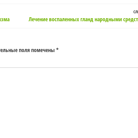
СЛ
изма
Лечение воспаленных гланд народными средс
тельные поля помечены
*