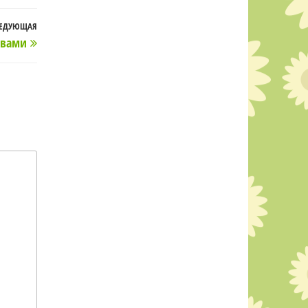
ЕДУЮЩАЯ
Следующая
твами
запись