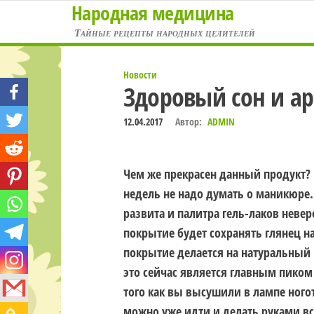
Народная медицина
Перейти
к
Тайные рецепты народных целителей
содержимому
Новости
Здоровый сон и а
12.04.2017
Автор:
ADMIN
Чем же прекрасен данный продукт? 
недель не надо думать о маникюре. 
развита и палитра гель-лаков невер
покрытие будет сохранять глянец на
покрытие делается на натуральный 
это сейчас является главным пиком 
того как вы высушили в лампе ногот
можно уже идти и делать руками всё