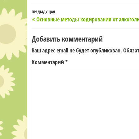
Навигация
Предыдущая
ПРЕДЫДУЩАЯ
Основные методы кодирования от алкогол
по
запись
записям
Добавить комментарий
Ваш адрес email не будет опубликован.
Обяза
Комментарий
*