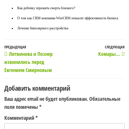
Как ребенку пережить смерть близкого?
О том как CRM компании WireCRM повысит эффективность бизнеса
Лечение биполярного расстройства
Навигация
Предыдущая
ПРЕДЫДУЩАЯ
СЛЕДУЮЩАЯ
С
Литвинова и Познер
Комары…
по
запись
з
извинились перед
записям
Евгением Смирновым
Добавить комментарий
Ваш адрес email не будет опубликован.
Обязательные
поля помечены
*
Комментарий
*