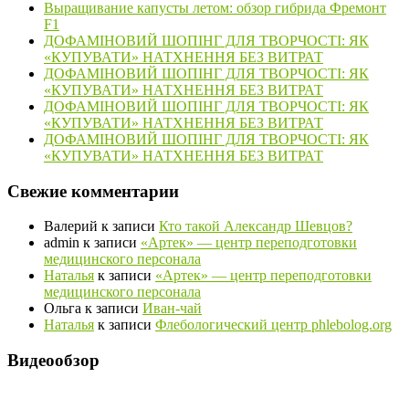
Выращивание капусты летом: обзор гибрида Фремонт
F1
ДОФАМІНОВИЙ ШОПІНГ ДЛЯ ТВОРЧОСТІ: ЯК
«КУПУВАТИ» НАТХНЕННЯ БЕЗ ВИТРАТ
ДОФАМІНОВИЙ ШОПІНГ ДЛЯ ТВОРЧОСТІ: ЯК
«КУПУВАТИ» НАТХНЕННЯ БЕЗ ВИТРАТ
ДОФАМІНОВИЙ ШОПІНГ ДЛЯ ТВОРЧОСТІ: ЯК
«КУПУВАТИ» НАТХНЕННЯ БЕЗ ВИТРАТ
ДОФАМІНОВИЙ ШОПІНГ ДЛЯ ТВОРЧОСТІ: ЯК
«КУПУВАТИ» НАТХНЕННЯ БЕЗ ВИТРАТ
Свежие комментарии
Валерий
к записи
Кто такой Александр Шевцов?
admin
к записи
«Артек» — центр переподготовки
медицинского персонала
Наталья
к записи
«Артек» — центр переподготовки
медицинского персонала
Ольга
к записи
Иван-чай
Наталья
к записи
Флебологический центр phlebolog.org
Видеообзор