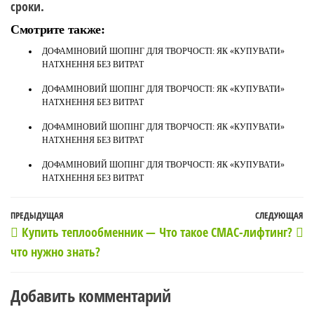
сроки.
Смотрите также:
ДОФАМІНОВИЙ ШОПІНГ ДЛЯ ТВОРЧОСТІ: ЯК «КУПУВАТИ»
НАТХНЕННЯ БЕЗ ВИТРАТ
ДОФАМІНОВИЙ ШОПІНГ ДЛЯ ТВОРЧОСТІ: ЯК «КУПУВАТИ»
НАТХНЕННЯ БЕЗ ВИТРАТ
ДОФАМІНОВИЙ ШОПІНГ ДЛЯ ТВОРЧОСТІ: ЯК «КУПУВАТИ»
НАТХНЕННЯ БЕЗ ВИТРАТ
ДОФАМІНОВИЙ ШОПІНГ ДЛЯ ТВОРЧОСТІ: ЯК «КУПУВАТИ»
НАТХНЕННЯ БЕЗ ВИТРАТ
Навигация
Предыдущая
ПРЕДЫДУЩАЯ
СЛЕДУЮЩАЯ
С
Купить теплообменник —
Что такое СМАС-лифтинг?
по
запись
з
что нужно знать?
записям
Добавить комментарий