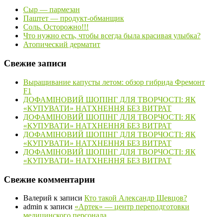
Сыр — пармезан
Паштет — продукт-обманщик
Соль. Осторожно!!!
Что нужно есть, чтобы всегда была красивая улыбка?
Атопический дерматит
Свежие записи
Выращивание капусты летом: обзор гибрида Фремонт
F1
ДОФАМІНОВИЙ ШОПІНГ ДЛЯ ТВОРЧОСТІ: ЯК
«КУПУВАТИ» НАТХНЕННЯ БЕЗ ВИТРАТ
ДОФАМІНОВИЙ ШОПІНГ ДЛЯ ТВОРЧОСТІ: ЯК
«КУПУВАТИ» НАТХНЕННЯ БЕЗ ВИТРАТ
ДОФАМІНОВИЙ ШОПІНГ ДЛЯ ТВОРЧОСТІ: ЯК
«КУПУВАТИ» НАТХНЕННЯ БЕЗ ВИТРАТ
ДОФАМІНОВИЙ ШОПІНГ ДЛЯ ТВОРЧОСТІ: ЯК
«КУПУВАТИ» НАТХНЕННЯ БЕЗ ВИТРАТ
Свежие комментарии
Валерий
к записи
Кто такой Александр Шевцов?
admin
к записи
«Артек» — центр переподготовки
медицинского персонала