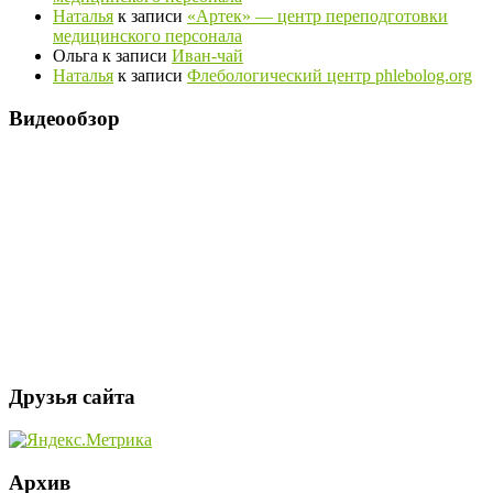
Наталья
к записи
«Артек» — центр переподготовки
медицинского персонала
Ольга
к записи
Иван-чай
Наталья
к записи
Флебологический центр phlebolog.org
Видеообзор
Друзья сайта
Архив