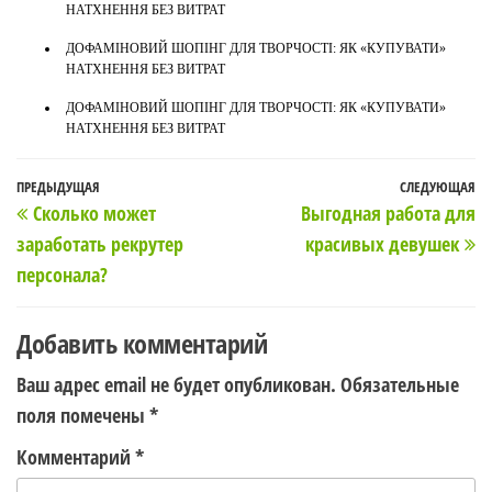
НАТХНЕННЯ БЕЗ ВИТРАТ
ДОФАМІНОВИЙ ШОПІНГ ДЛЯ ТВОРЧОСТІ: ЯК «КУПУВАТИ»
НАТХНЕННЯ БЕЗ ВИТРАТ
ДОФАМІНОВИЙ ШОПІНГ ДЛЯ ТВОРЧОСТІ: ЯК «КУПУВАТИ»
НАТХНЕННЯ БЕЗ ВИТРАТ
Навигация
Предыдущая
ПРЕДЫДУЩАЯ
СЛЕДУЮЩАЯ
С
Сколько может
Выгодная работа для
по
запись
з
заработать рекрутер
красивых девушек
записям
персонала?
Добавить комментарий
Ваш адрес email не будет опубликован.
Обязательные
поля помечены
*
Комментарий
*