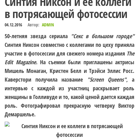
Синтия Никсон и ее коллеги
в потрясающей фотосессии
04.12.2016
Автор:
ADMIN
50-летняя звезда сериала
"Секс в большом городе"
Синтия Никсон
совместно с коллегами по цеху приняла
участие в фотосессии для свежего номера издания
The
Edit Magazine
. На съемки были приглашены актрисы
Мишель Монаган
,
Кристен Белл
и
Трэйси Эллис Росс
.
Каверстори получила название
"Screen Queens"
, а
интервью с каждой из участниц раскрывает роль
женщины в Голливуде и то, какой ценой дается каждая
роль. Фотографировал прекрасную четверку Виктор
Демаршелье.