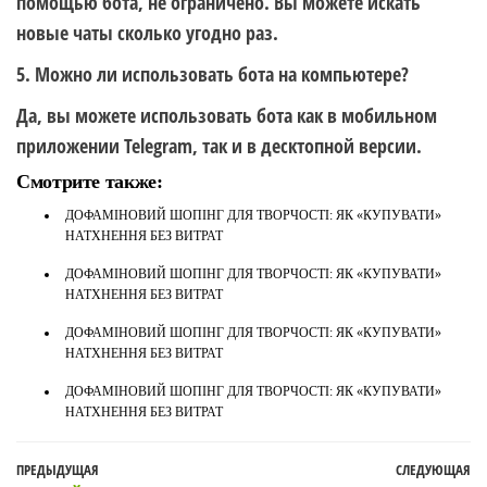
помощью бота, не ограничено. Вы можете искать
новые чаты сколько угодно раз.
5. Можно ли использовать бота на компьютере?
Да, вы можете использовать бота как в мобильном
приложении Telegram, так и в десктопной версии.
Смотрите также:
ДОФАМІНОВИЙ ШОПІНГ ДЛЯ ТВОРЧОСТІ: ЯК «КУПУВАТИ»
НАТХНЕННЯ БЕЗ ВИТРАТ
ДОФАМІНОВИЙ ШОПІНГ ДЛЯ ТВОРЧОСТІ: ЯК «КУПУВАТИ»
НАТХНЕННЯ БЕЗ ВИТРАТ
ДОФАМІНОВИЙ ШОПІНГ ДЛЯ ТВОРЧОСТІ: ЯК «КУПУВАТИ»
НАТХНЕННЯ БЕЗ ВИТРАТ
ДОФАМІНОВИЙ ШОПІНГ ДЛЯ ТВОРЧОСТІ: ЯК «КУПУВАТИ»
НАТХНЕННЯ БЕЗ ВИТРАТ
Навигация
Предыдущая
ПРЕДЫДУЩАЯ
СЛЕДУЮЩАЯ
С