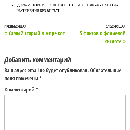
ДОФАМІНОВИЙ ШОПІНГ ДЛЯ ТВОРЧОСТІ: ЯК «КУПУВАТИ»
НАТХНЕННЯ БЕЗ ВИТРАТ
Навигация
Предыдущая
ПРЕДЫДУЩАЯ
СЛЕДУЮЩАЯ
С
Самый старый в мире кот
5 фактов о фолиевой
по
запись
з
кислоте
записям
Добавить комментарий
Ваш адрес email не будет опубликован.
Обязательные
поля помечены
*
Комментарий
*