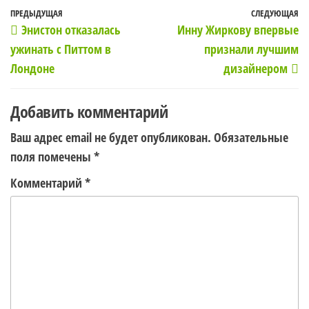
Навигация
Предыдущая
ПРЕДЫДУЩАЯ
СЛЕДУЮЩАЯ
С
Энистон отказалась
Инну Жиркову впервые
по
запись
з
ужинать с Питтом в
признали лучшим
записям
Лондоне
дизайнером
Добавить комментарий
Ваш адрес email не будет опубликован.
Обязательные
поля помечены
*
Комментарий
*