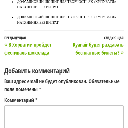
ДОФАМІНОВИЙ ШОПІНГ ДЛЯ ТВОРЧОСТІ: ЯК «КУПУВАТИ»
НАТХНЕННЯ БЕЗ ВИТРАТ
ДОФАМІНОВИЙ ШОПІНГ ДЛЯ ТВОРЧОСТІ: ЯК «КУПУВАТИ»
НАТХНЕННЯ БЕЗ ВИТРАТ
Навигация
Предыдущая
ПРЕДЫДУЩАЯ
СЛЕДУЮЩАЯ
С
В Хорватии пройдет
Ryanair будет раздавать
по
запись
з
фестиваль шоколада
бесплатные билеты?
записям
Добавить комментарий
Ваш адрес email не будет опубликован.
Обязательные
поля помечены
*
Комментарий
*