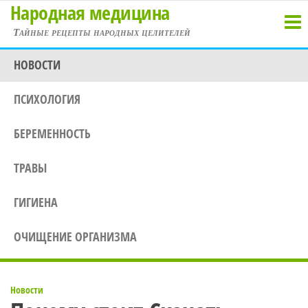
Народная медицина
Перейти
к
Тайные рецепты народных целителей
содержимому
НОВОСТИ
ПСИХОЛОГИЯ
БЕРЕМЕННОСТЬ
ТРАВЫ
ГИГИЕНА
ОЧИЩЕНИЕ ОРГАНИЗМА
Новости