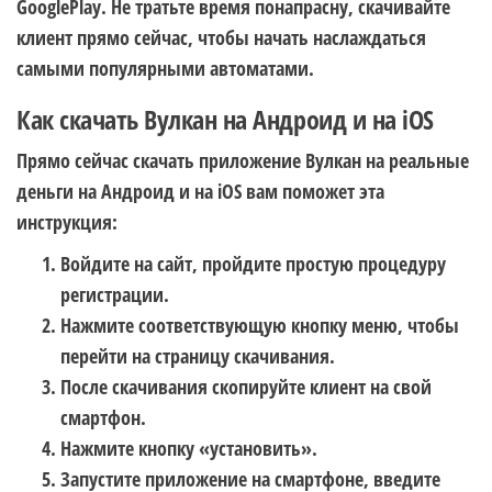
GooglePlay. Не тратьте время понапрасну, скачивайте
клиент прямо сейчас, чтобы начать наслаждаться
самыми популярными автоматами.
Как скачать Вулкан на Андроид и на iOS
Прямо сейчас скачать приложение Вулкан на реальные
деньги на Андроид и на iOS вам поможет эта
инструкция:
Войдите на сайт, пройдите простую процедуру
регистрации.
Нажмите соответствующую кнопку меню, чтобы
перейти на страницу скачивания.
После скачивания скопируйте клиент на свой
смартфон.
Нажмите кнопку «установить».
Запустите приложение на смартфоне, введите