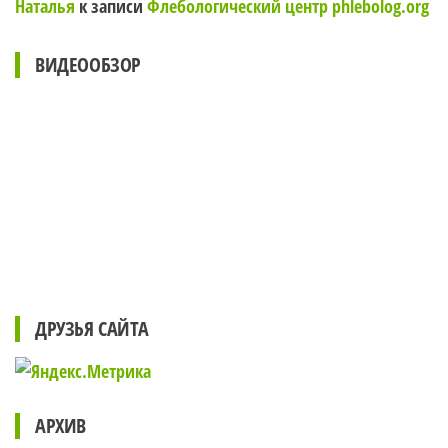
Наталья
к записи
Флебологический центр phlebolog.org
ВИДЕООБЗОР
ДРУЗЬЯ САЙТА
АРХИВ