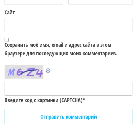
Сайт
Сохранить моё имя, email и адрес сайта в этом
браузере для последующих моих комментариев.
Введите код с картинки (CAPTCHA)
*