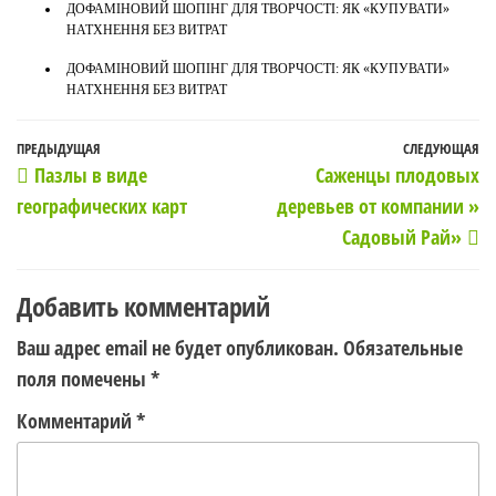
ДОФАМІНОВИЙ ШОПІНГ ДЛЯ ТВОРЧОСТІ: ЯК «КУПУВАТИ»
НАТХНЕННЯ БЕЗ ВИТРАТ
ДОФАМІНОВИЙ ШОПІНГ ДЛЯ ТВОРЧОСТІ: ЯК «КУПУВАТИ»
НАТХНЕННЯ БЕЗ ВИТРАТ
Навигация
Предыдущая
ПРЕДЫДУЩАЯ
СЛЕДУЮЩАЯ
С
Пазлы в виде
Саженцы плодовых
по
запись
з
географических карт
деревьев от компании »
записям
Садовый Рай»
Добавить комментарий
Ваш адрес email не будет опубликован.
Обязательные
поля помечены
*
Комментарий
*