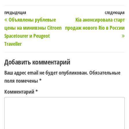
Навигация
Предыдущая
ПРЕДЫДУЩАЯ
СЛЕДУЮЩАЯ
С
Объявлены рублевые
Kia анонсировала старт
по
запись
з
цены на минивэны Сitroen
продаж нового Rio в России
записям
Spacetourer и Peugeot
Traveller
Добавить комментарий
Ваш адрес email не будет опубликован.
Обязательные
поля помечены
*
Комментарий
*