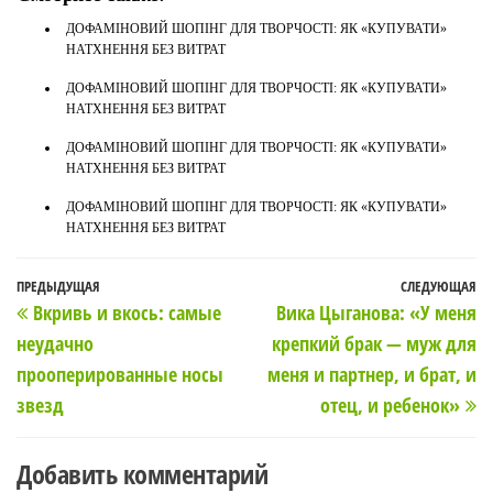
ДОФАМІНОВИЙ ШОПІНГ ДЛЯ ТВОРЧОСТІ: ЯК «КУПУВАТИ»
НАТХНЕННЯ БЕЗ ВИТРАТ
ДОФАМІНОВИЙ ШОПІНГ ДЛЯ ТВОРЧОСТІ: ЯК «КУПУВАТИ»
НАТХНЕННЯ БЕЗ ВИТРАТ
ДОФАМІНОВИЙ ШОПІНГ ДЛЯ ТВОРЧОСТІ: ЯК «КУПУВАТИ»
НАТХНЕННЯ БЕЗ ВИТРАТ
ДОФАМІНОВИЙ ШОПІНГ ДЛЯ ТВОРЧОСТІ: ЯК «КУПУВАТИ»
НАТХНЕННЯ БЕЗ ВИТРАТ
Навигация
Предыдущая
ПРЕДЫДУЩАЯ
СЛЕДУЮЩАЯ
С
Вкривь и вкось: самые
Вика Цыганова: «У меня
по
запись
з
неудачно
крепкий брак — муж для
записям
прооперированные носы
меня и партнер, и брат, и
звезд
отец, и ребенок»
Добавить комментарий