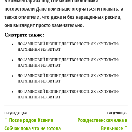
В комментариях под снимком поклонники
посоветовали Дане поменьше огорчаться и плакать, а
также отметили, что даже и без наращенных ресниц
она выглядит просто замечательно.
Смотрите также:
ДОФАМІНОВИЙ ШОПІНГ ДЛЯ ТВОРЧОСТІ: ЯК «КУПУВАТИ»
НАТХНЕННЯ БЕЗ ВИТРАТ
ДОФАМІНОВИЙ ШОПІНГ ДЛЯ ТВОРЧОСТІ: ЯК «КУПУВАТИ»
НАТХНЕННЯ БЕЗ ВИТРАТ
ДОФАМІНОВИЙ ШОПІНГ ДЛЯ ТВОРЧОСТІ: ЯК «КУПУВАТИ»
НАТХНЕННЯ БЕЗ ВИТРАТ
ДОФАМІНОВИЙ ШОПІНГ ДЛЯ ТВОРЧОСТІ: ЯК «КУПУВАТИ»
НАТХНЕННЯ БЕЗ ВИТРАТ
Навигация
Предыдущая
ПРЕДЫДУЩАЯ
СЛЕДУЮЩАЯ
С
После родов Ксения
Рождественская елка в
по
запись
з
Собчак пока что не готова
Вильнюсе