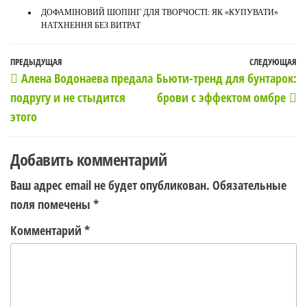
ДОФАМІНОВИЙ ШОПІНГ ДЛЯ ТВОРЧОСТІ: ЯК «КУПУВАТИ»
НАТХНЕННЯ БЕЗ ВИТРАТ
Навигация
Предыдущая
ПРЕДЫДУЩАЯ
СЛЕДУЮЩАЯ
С
Алена Водонаева предала
Бьюти-тренд для бунтарок:
по
запись
з
подругу и не стыдится
брови с эффектом омбре
записям
этого
Добавить комментарий
Ваш адрес email не будет опубликован.
Обязательные
поля помечены
*
Комментарий
*