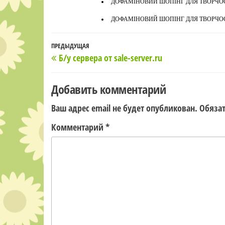
ДОФАМІНОВИЙ ШОПІНГ ДЛЯ ТВОРЧОСТ
ДОФАМІНОВИЙ ШОПІНГ ДЛЯ ТВОРЧОСТ
Навигация
Предыдущая
ПРЕДЫДУЩАЯ
Б/у сервера от sale-server.ru
по
запись
записям
Добавить комментарий
Ваш адрес email не будет опубликован.
Обяза
Комментарий
*