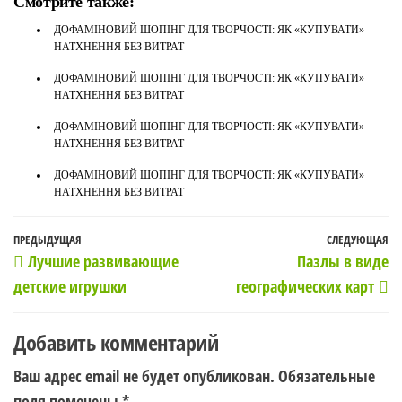
Смотрите также:
ДОФАМІНОВИЙ ШОПІНГ ДЛЯ ТВОРЧОСТІ: ЯК «КУПУВАТИ»
НАТХНЕННЯ БЕЗ ВИТРАТ
ДОФАМІНОВИЙ ШОПІНГ ДЛЯ ТВОРЧОСТІ: ЯК «КУПУВАТИ»
НАТХНЕННЯ БЕЗ ВИТРАТ
ДОФАМІНОВИЙ ШОПІНГ ДЛЯ ТВОРЧОСТІ: ЯК «КУПУВАТИ»
НАТХНЕННЯ БЕЗ ВИТРАТ
ДОФАМІНОВИЙ ШОПІНГ ДЛЯ ТВОРЧОСТІ: ЯК «КУПУВАТИ»
НАТХНЕННЯ БЕЗ ВИТРАТ
Навигация
Предыдущая
ПРЕДЫДУЩАЯ
СЛЕДУЮЩАЯ
С
Лучшие развивающие
Пазлы в виде
по
запись
з
детские игрушки
географических карт
записям
Добавить комментарий
Ваш адрес email не будет опубликован.
Обязательные
поля помечены
*