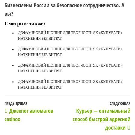
Бизнесмены России за безопасное сотрудничество. А
вы?
Смотрите также:
ДОФАМІНОВИЙ ШОПІНГ ДЛЯ ТВОРЧОСТІ: ЯК «КУПУВАТИ»
НАТХНЕННЯ БЕЗ ВИТРАТ
ДОФАМІНОВИЙ ШОПІНГ ДЛЯ ТВОРЧОСТІ: ЯК «КУПУВАТИ»
НАТХНЕННЯ БЕЗ ВИТРАТ
ДОФАМІНОВИЙ ШОПІНГ ДЛЯ ТВОРЧОСТІ: ЯК «КУПУВАТИ»
НАТХНЕННЯ БЕЗ ВИТРАТ
ДОФАМІНОВИЙ ШОПІНГ ДЛЯ ТВОРЧОСТІ: ЯК «КУПУВАТИ»
НАТХНЕННЯ БЕЗ ВИТРАТ
Навигация
Предыдущая
ПРЕДЫДУЩАЯ
СЛЕДУЮЩАЯ
С
Джекпот автоматов
Курьер — оптимальный
по
запись
з
casinox
способ быстрой адресной
записям
доставки