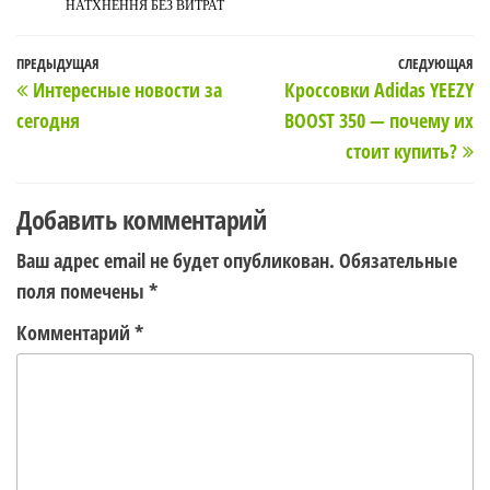
НАТХНЕННЯ БЕЗ ВИТРАТ
Навигация
Предыдущая
ПРЕДЫДУЩАЯ
СЛЕДУЮЩАЯ
С
Интересные новости за
Кроссовки Adidas YEEZY
по
запись
з
сегодня
BOOST 350 — почему их
записям
стоит купить?
Добавить комментарий
Ваш адрес email не будет опубликован.
Обязательные
поля помечены
*
Комментарий
*