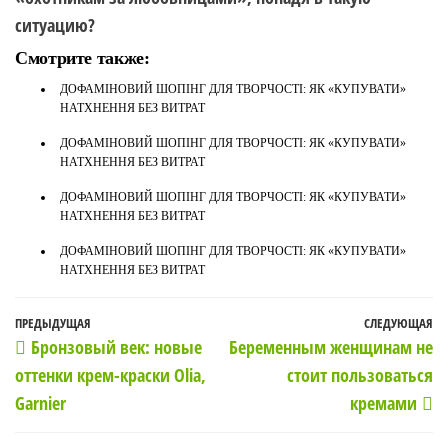
ситуацию?
Смотрите также:
ДОФАМІНОВИЙ ШОПІНГ ДЛЯ ТВОРЧОСТІ: ЯК «КУПУВАТИ»
НАТХНЕННЯ БЕЗ ВИТРАТ
ДОФАМІНОВИЙ ШОПІНГ ДЛЯ ТВОРЧОСТІ: ЯК «КУПУВАТИ»
НАТХНЕННЯ БЕЗ ВИТРАТ
ДОФАМІНОВИЙ ШОПІНГ ДЛЯ ТВОРЧОСТІ: ЯК «КУПУВАТИ»
НАТХНЕННЯ БЕЗ ВИТРАТ
ДОФАМІНОВИЙ ШОПІНГ ДЛЯ ТВОРЧОСТІ: ЯК «КУПУВАТИ»
НАТХНЕННЯ БЕЗ ВИТРАТ
Навигация
Предыдущая
ПРЕДЫДУЩАЯ
СЛЕДУЮЩАЯ
С
Бронзовый век: новые
Беременным женщинам не
по
запись
з
оттенки крем-краски Olia,
стоит пользоваться
записям
Garnier
кремами