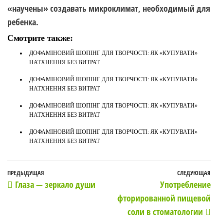
«научены» создавать микроклимат, необходимый для
ребенка.
Смотрите также:
ДОФАМІНОВИЙ ШОПІНГ ДЛЯ ТВОРЧОСТІ: ЯК «КУПУВАТИ»
НАТХНЕННЯ БЕЗ ВИТРАТ
ДОФАМІНОВИЙ ШОПІНГ ДЛЯ ТВОРЧОСТІ: ЯК «КУПУВАТИ»
НАТХНЕННЯ БЕЗ ВИТРАТ
ДОФАМІНОВИЙ ШОПІНГ ДЛЯ ТВОРЧОСТІ: ЯК «КУПУВАТИ»
НАТХНЕННЯ БЕЗ ВИТРАТ
ДОФАМІНОВИЙ ШОПІНГ ДЛЯ ТВОРЧОСТІ: ЯК «КУПУВАТИ»
НАТХНЕННЯ БЕЗ ВИТРАТ
Навигация
Предыдущая
ПРЕДЫДУЩАЯ
СЛЕДУЮЩАЯ
С
Глаза — зеркало души
Употребление
по
запись
з
фторированной пищевой
записям
соли в стоматологии