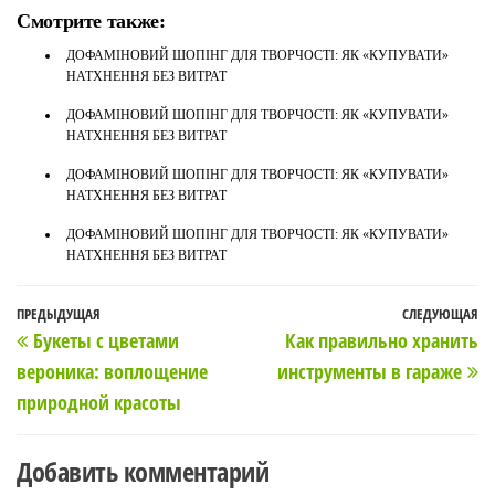
Смотрите также:
ДОФАМІНОВИЙ ШОПІНГ ДЛЯ ТВОРЧОСТІ: ЯК «КУПУВАТИ»
НАТХНЕННЯ БЕЗ ВИТРАТ
ДОФАМІНОВИЙ ШОПІНГ ДЛЯ ТВОРЧОСТІ: ЯК «КУПУВАТИ»
НАТХНЕННЯ БЕЗ ВИТРАТ
ДОФАМІНОВИЙ ШОПІНГ ДЛЯ ТВОРЧОСТІ: ЯК «КУПУВАТИ»
НАТХНЕННЯ БЕЗ ВИТРАТ
ДОФАМІНОВИЙ ШОПІНГ ДЛЯ ТВОРЧОСТІ: ЯК «КУПУВАТИ»
НАТХНЕННЯ БЕЗ ВИТРАТ
Навигация
Предыдущая
ПРЕДЫДУЩАЯ
СЛЕДУЮЩАЯ
С
Букеты с цветами
Как правильно хранить
по
запись
з
вероника: воплощение
инструменты в гараже
записям
природной красоты
Добавить комментарий