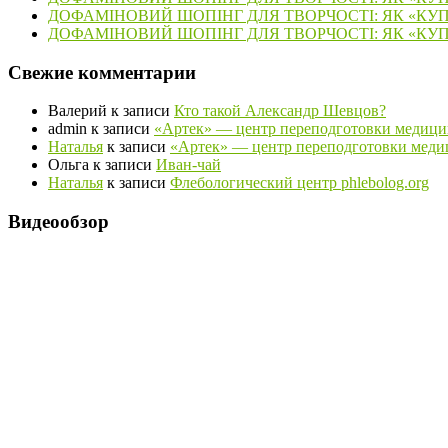
ДОФАМІНОВИЙ ШОПІНГ ДЛЯ ТВОРЧОСТІ: ЯК «КУ
ДОФАМІНОВИЙ ШОПІНГ ДЛЯ ТВОРЧОСТІ: ЯК «КУ
Свежие комментарии
Валерий
к записи
Кто такой Александр Шевцов?
admin
к записи
«Артек» — центр переподготовки медици
Наталья
к записи
«Артек» — центр переподготовки меди
Ольга
к записи
Иван-чай
Наталья
к записи
Флебологический центр phlebolog.org
Видеообзор