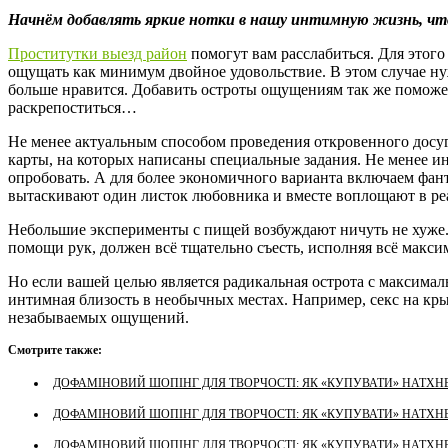
Начнём добавлять яркие нотки в нашу интимную жизнь, что
Проститутки выезд район
помогут вам расслабиться. Для этого
ощущать как минимум двойное удовольствие. В этом случае нужн
больше нравится. Добавить остроты ощущениям так же поможет
раскрепоститься…
Не менее актуальным способом проведения откровенного досуг
карты, на которых написаны специальные задания. Не менее ин
опробовать. А для более экономичного варианта включаем фа
вытаскивают один листок любовника и вместе воплощают в ре
Небольшие эксперименты с пищей возбуждают ничуть не хуже
помощи рук, должен всё тщательно съесть, исполняя всё макси
Но если вашей целью является радикальная острота с максимал
интимная близость в необычных местах. Например, секс на кры
незабываемых ощущений.
Смотрите также:
ДОФАМІНОВИЙ ШОПІНГ ДЛЯ ТВОРЧОСТІ: ЯК «КУПУВАТИ» НАТХНЕ
ДОФАМІНОВИЙ ШОПІНГ ДЛЯ ТВОРЧОСТІ: ЯК «КУПУВАТИ» НАТХНЕ
ДОФАМІНОВИЙ ШОПІНГ ДЛЯ ТВОРЧОСТІ: ЯК «КУПУВАТИ» НАТХНЕ