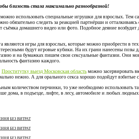
бы близость стала максимально разнообразной!
 можно использовать специальные игрушки для взрослых. Тем са
о обязательно следить за реакцией партнёрши и отталкиваясь от
 съёмка домашнего видео или фото. Подобное деяние возбудит 
а являются игры для взрослых, которые можно приобрести в те
тересными будут игровые кубики. На их грани нанесены позы для
нтазию и на бумажках пишем свои сексуальные фантазии. Они м
альность фантазию каждого.
.
Проститутку выезд Московская область
можно засервировать вк
мально нежно. А для орального секса хорошо подойдут взбитые с
ьным количеством перчинки, то уже необходимо использовать та
ше дома, в подъезде, лифте, в лесу, автомобиле и любых людны
ННЯ БЕЗ ВИТРАТ
ННЯ БЕЗ ВИТРАТ
ННЯ БЕЗ ВИТРАТ