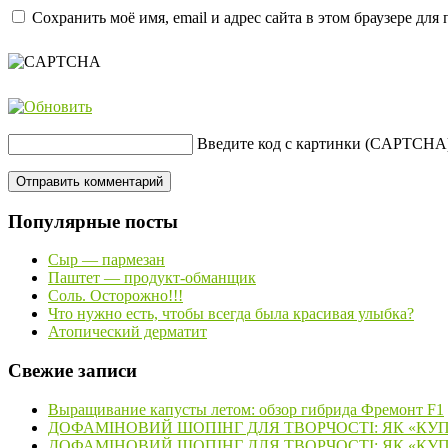
Сохранить моё имя, email и адрес сайта в этом браузере д
Введите код с картинки (CAPTCHA
Популярные посты
Сыр — пармезан
Паштет — продукт-обманщик
Соль. Осторожно!!!
Что нужно есть, чтобы всегда была красивая улыбка?
Атопический дерматит
Свежие записи
Выращивание капусты летом: обзор гибрида Фремонт F1
ДОФАМІНОВИЙ ШОПІНГ ДЛЯ ТВОРЧОСТІ: ЯК «КУ
ДОФАМІНОВИЙ ШОПІНГ ДЛЯ ТВОРЧОСТІ: ЯК «КУ