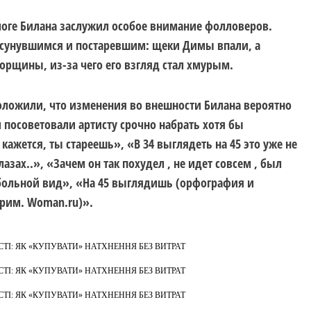
логе Билана заслужил особое внимание фолловеров.
осунувшимся и постаревшим: щеки Димы впали, а
орщины, из-за чего его взгляд стал хмурым.
ложили, что изменения во внешности Билана вероятно
 посоветовали артисту срочно набрать хотя бы
ажется, ты стареешь», «В 34 выглядеть на 45 это уже не
лазах..», «Зачем он так похудел , не идет совсем , был
ольной вид», «На 45 выглядишь (орфография и
прим. Woman.ru)».
І: ЯК «КУПУВАТИ» НАТХНЕННЯ БЕЗ ВИТРАТ
І: ЯК «КУПУВАТИ» НАТХНЕННЯ БЕЗ ВИТРАТ
І: ЯК «КУПУВАТИ» НАТХНЕННЯ БЕЗ ВИТРАТ