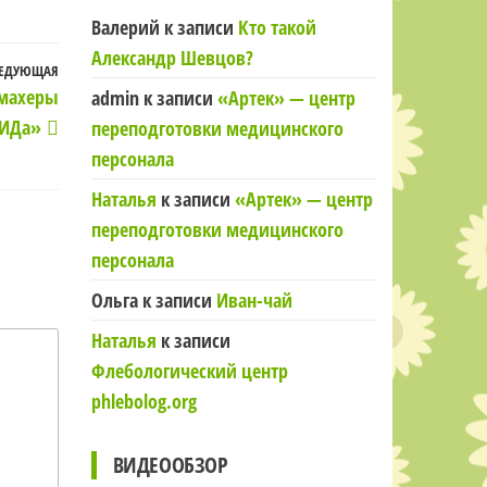
Валерий
к записи
Кто такой
Александр Шевцов?
ЕДУЮЩАЯ
Следующая
кмахеры
admin
к записи
«Артек» — центр
запись
ПИДа»
переподготовки медицинского
персонала
Наталья
к записи
«Артек» — центр
переподготовки медицинского
персонала
Ольга
к записи
Иван-чай
Наталья
к записи
Флебологический центр
phlebolog.org
ВИДЕООБЗОР