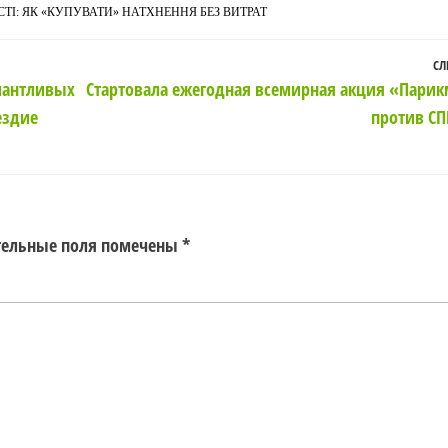
І: ЯК «КУПУВАТИ» НАТХНЕННЯ БЕЗ ВИТРАТ
СЛ
алантливых
Стартовала ежегодная всемирная акция «Пари
ездие
против С
тельные поля помечены
*