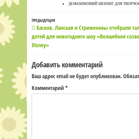
ДОФАМІНОВИЙ ШОПІНГ ДЛЯ ТВОРЧОСТ
Навигация
Предыдущая
ПРЕДЫДУЩАЯ
Басков, Ланская и Стриженовы отобрали т
по
запись
детей для новогоднего шоу «Волшебное созв
записям
Disney»
Добавить комментарий
Ваш адрес email не будет опубликован.
Обяза
Комментарий
*