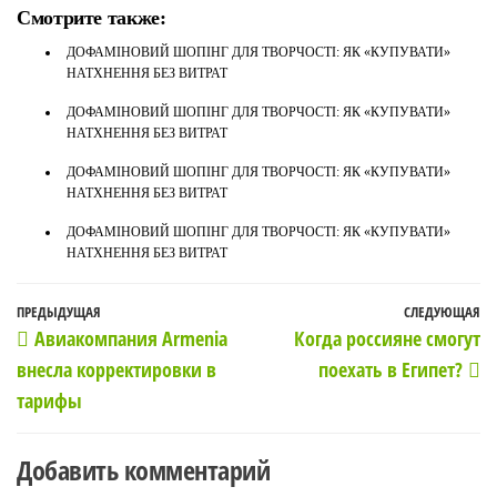
Смотрите также:
ДОФАМІНОВИЙ ШОПІНГ ДЛЯ ТВОРЧОСТІ: ЯК «КУПУВАТИ»
НАТХНЕННЯ БЕЗ ВИТРАТ
ДОФАМІНОВИЙ ШОПІНГ ДЛЯ ТВОРЧОСТІ: ЯК «КУПУВАТИ»
НАТХНЕННЯ БЕЗ ВИТРАТ
ДОФАМІНОВИЙ ШОПІНГ ДЛЯ ТВОРЧОСТІ: ЯК «КУПУВАТИ»
НАТХНЕННЯ БЕЗ ВИТРАТ
ДОФАМІНОВИЙ ШОПІНГ ДЛЯ ТВОРЧОСТІ: ЯК «КУПУВАТИ»
НАТХНЕННЯ БЕЗ ВИТРАТ
Навигация
Предыдущая
ПРЕДЫДУЩАЯ
СЛЕДУЮЩАЯ
С
Авиакомпания Armenia
Когда россияне смогут
по
запись
з
внесла корректировки в
поехать в Египет?
записям
тарифы
Добавить комментарий