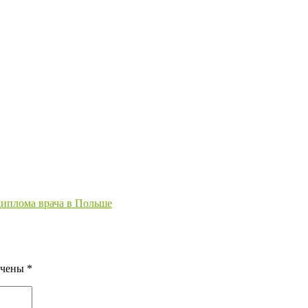
иплома врача в Польше
ечены
*