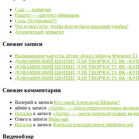
Сыр — пармезан
Паштет — продукт-обманщик
Соль. Осторожно!!!
Что нужно есть, чтобы всегда была красивая улыбка?
Атопический дерматит
Свежие записи
Выращивание капусты летом: обзор гибрида Фремонт F1
ДОФАМІНОВИЙ ШОПІНГ ДЛЯ ТВОРЧОСТІ: ЯК «КУ
ДОФАМІНОВИЙ ШОПІНГ ДЛЯ ТВОРЧОСТІ: ЯК «КУ
ДОФАМІНОВИЙ ШОПІНГ ДЛЯ ТВОРЧОСТІ: ЯК «КУ
ДОФАМІНОВИЙ ШОПІНГ ДЛЯ ТВОРЧОСТІ: ЯК «КУ
Свежие комментарии
Валерий
к записи
Кто такой Александр Шевцов?
admin
к записи
«Артек» — центр переподготовки медици
Наталья
к записи
«Артек» — центр переподготовки меди
Ольга
к записи
Иван-чай
Наталья
к записи
Флебологический центр phlebolog.org
Видеообзор