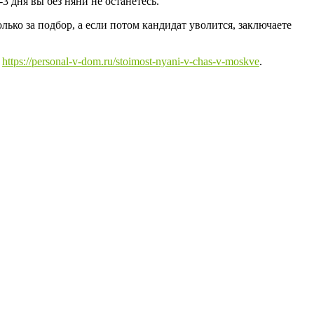
-3 дня вы без няни не останетесь.
лько за подбор, а если потом кандидат уволится, заключаете
ь
https://personal-v-dom.ru/stoimost-nyani-v-chas-v-moskve
.