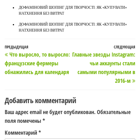
ДОФАМІНОВИЙ ШОПІНГ ДЛЯ ТВОРЧОСТІ: ЯК «КУПУВАТИ»
НАТХНЕННЯ БЕЗ ВИТРАТ
ДОФАМІНОВИЙ ШОПІНГ ДЛЯ ТВОРЧОСТІ: ЯК «КУПУВАТИ»
НАТХНЕННЯ БЕЗ ВИТРАТ
Навигация
Предыдущая
ПРЕДЫДУЩАЯ
СЛЕДУЮЩАЯ
С
Что выросло, то выросло:
Главные звезды Instagram:
по
запись
з
французские фермеры
чьи аккаунты стали
записям
обнажились для календаря
самыми популярными в
2016-м
Добавить комментарий
Ваш адрес email не будет опубликован.
Обязательные
поля помечены
*
Комментарий
*