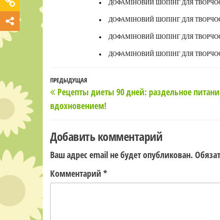
ДОФАМІНОВИЙ ШОПІНГ ДЛЯ ТВОРЧОСТ
ДОФАМІНОВИЙ ШОПІНГ ДЛЯ ТВОРЧОСТ
ДОФАМІНОВИЙ ШОПІНГ ДЛЯ ТВОРЧОСТ
ДОФАМІНОВИЙ ШОПІНГ ДЛЯ ТВОРЧОСТ
Навигация
Предыдущая
ПРЕДЫДУЩАЯ
Рецепты диеты 90 дней: раздельное питани
по
запись
вдохновением!
записям
Добавить комментарий
Ваш адрес email не будет опубликован.
Обяза
Комментарий
*