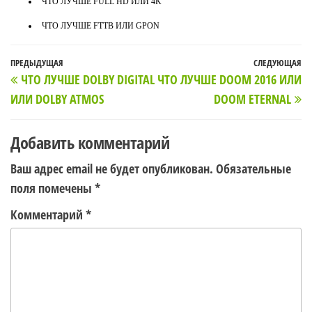
ЧТО ЛУЧШЕ FULL HD ИЛИ 4K
ЧТО ЛУЧШЕ FTTB ИЛИ GPON
Навигация
Предыдущая
ПРЕДЫДУЩАЯ
СЛЕДУЮЩАЯ
С
ЧТО ЛУЧШЕ DOLBY DIGITAL
ЧТО ЛУЧШЕ DOOM 2016 ИЛИ
по
запись
з
ИЛИ DOLBY ATMOS
DOOM ETERNAL
записям
Добавить комментарий
Ваш адрес email не будет опубликован.
Обязательные
поля помечены
*
Комментарий
*