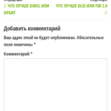
Навигация
Предыдущая
С
ЧТО ЛУЧШЕ DIROL ИЛИ
ЧТО ЛУЧШЕ DLSS ИЛИ FSR 2.0
по
запись
з
ОРБИТ
записям
Добавить комментарий
Ваш адрес email не будет опубликован.
Обязательные
поля помечены
*
Комментарий
*