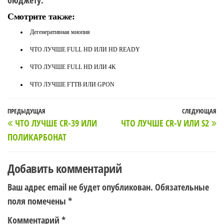
бюджету.
Смотрите также:
Дегенеративная миопия
ЧТО ЛУЧШЕ FULL HD ИЛИ HD READY
ЧТО ЛУЧШЕ FULL HD ИЛИ 4K
ЧТО ЛУЧШЕ FTTB ИЛИ GPON
Навигация
Предыдущая
ПРЕДЫДУЩАЯ
СЛЕДУЮЩАЯ
С
ЧТО ЛУЧШЕ CR-39 ИЛИ
ЧТО ЛУЧШЕ CR-V ИЛИ S2
по
запись
з
ПОЛИКАРБОНАТ
записям
Добавить комментарий
Ваш адрес email не будет опубликован.
Обязательные
поля помечены
*
Комментарий
*