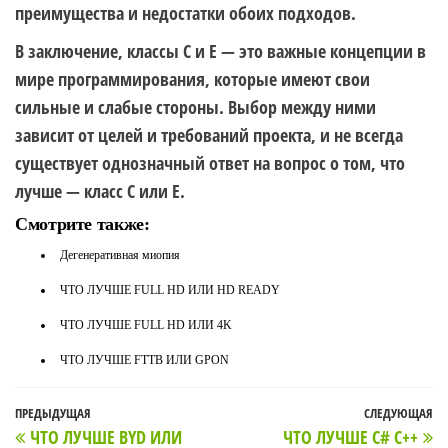
преимущества и недостатки обоих подходов.
В заключение, классы C и E — это важные концепции в
мире программирования, которые имеют свои
сильные и слабые стороны. Выбор между ними
зависит от целей и требований проекта, и не всегда
существует однозначный ответ на вопрос о том, что
лучше — класс C или E.
Смотрите также:
Дегенеративная миопия
ЧТО ЛУЧШЕ FULL HD ИЛИ HD READY
ЧТО ЛУЧШЕ FULL HD ИЛИ 4K
ЧТО ЛУЧШЕ FTTB ИЛИ GPON
Навигация
Предыдущая
ПРЕДЫДУЩАЯ
СЛЕДУЮЩАЯ
С
ЧТО ЛУЧШЕ BYD ИЛИ
ЧТО ЛУЧШЕ C# C++
запись
з