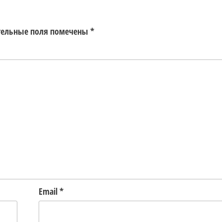
тельные поля помечены
*
Email
*