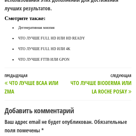
лучших результатов.
Смотрите также:
Дегенеративная миопия
ЧТО ЛУЧШЕ FULL HD ИЛИ HD READY
ЧТО ЛУЧШЕ FULL HD ИЛИ 4K
ЧТО ЛУЧШЕ FTTB ИЛИ GPON
Навигация
Предыдущая
ПРЕДЫДУЩАЯ
СЛЕДУЮЩАЯ
С
ЧТО ЛУЧШЕ BCAA ИЛИ
ЧТО ЛУЧШЕ BIODERMA ИЛИ
по
запись
з
ZMA
LA ROCHE POSAY
записям
Добавить комментарий
Ваш адрес email не будет опубликован.
Обязательные
поля помечены
*