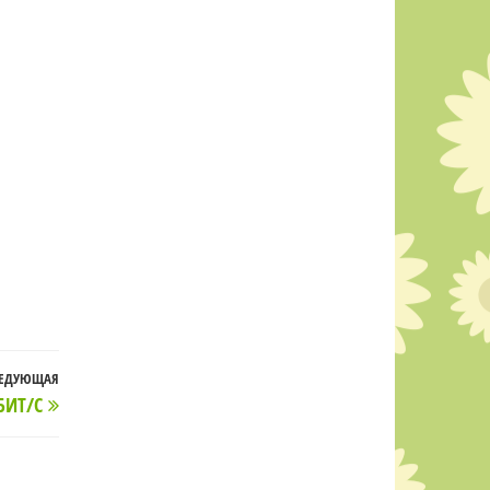
ЕДУЮЩАЯ
Следующая
БИТ/С
запись