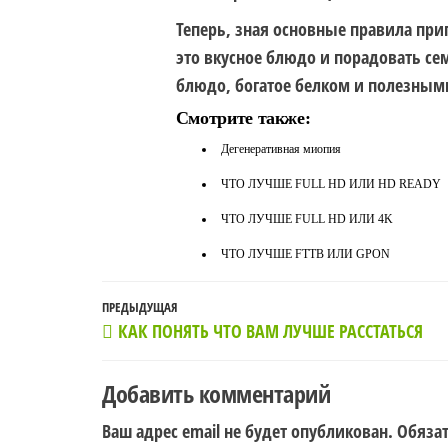
Теперь, зная основные правила при
это вкусное блюдо и порадовать сем
блюдо, богатое белком и полезны
Смотрите также:
Дегенеративная миопия
ЧТО ЛУЧШЕ FULL HD ИЛИ HD READY
ЧТО ЛУЧШЕ FULL HD ИЛИ 4K
ЧТО ЛУЧШЕ FTTB ИЛИ GPON
Навигация
Предыдущая
ПРЕДЫДУЩАЯ
КАК ПОНЯТЬ ЧТО ВАМ ЛУЧШЕ РАССТАТЬСЯ
по
запись
записям
Добавить комментарий
Ваш адрес email не будет опубликован.
Обяза